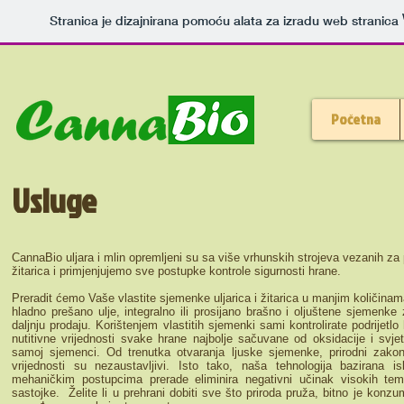
Stranica je dizajnirana pomoću alata za izradu web stranica
Početna
Usluge
CannaBio uljara i mlin opremljeni su sa više vrhunskih strojeva vezanih za p
žitarica i primjenjujemo sve postupke kontrole sigurnosti hrane.
Preradit ćemo Vaše vlastite sjemenke uljarica i žitarica u manjim količinam
hladno prešano ulje, integralno ili prosijano brašno i oljuštene sjemenke
daljnju prodaju. Korištenjem vlastitih sjemenki sami kontrolirate podrijetl
nutitivne vrijednosti svake hrane najbolje sačuvane od oksidacije i svje
samoj sjemenci. Od trenutka otvaranja ljuske sjemenke, prirodni zakoni
vrijednosti su nezaustavljivi. Isto tako, naša tehnologija bazirana is
mehaničkim postupcima prerade eliminira negativni učinak visokih temp
sastojke. Želite li u prehrani dobiti sve što priroda pruža, bitno je konzu