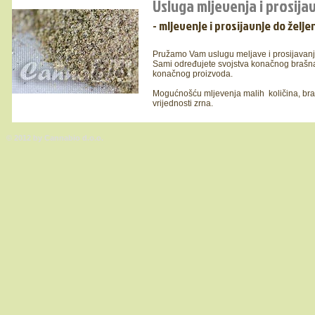
Usluga mljevenja i prosija
- mljevenje i prosijavnje do željen
Pružamo Vam uslugu meljave i prosijavanja
Sami određujete svojstva konačnog brašna /
konačnog proizvoda.
Mogućnošću mljevenja malih količina, brašn
vrijednosti zrna.
© 2012 by Cannabio d.o.o.