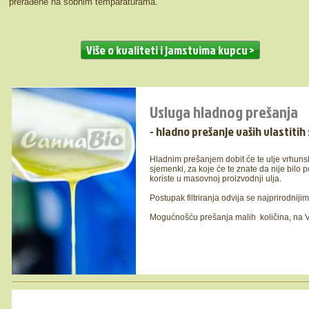
prerađene na sobnim temparaturama.
Više o kvaliteti i jamstvima kupcu >
Usluga hladnog prešanja
- hladno prešanje vaših vlastitih
Hladnim prešanjem dobit će te ulje vrhunske 
sjemenki, za koje će te znate da nije bilo
koriste u masovnoj proizvodnji ulja.
Postupak filtriranja odvija se najprirodni
Mogućnošću prešanja malih količina, na Va